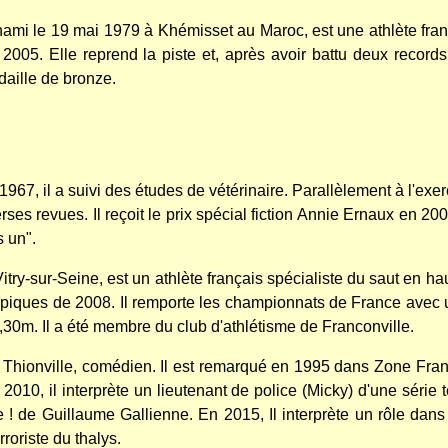
i le 19 mai 1979 à Khémisset au Maroc, est une athlète françai
r 2005. Elle reprend la piste et, après avoir battu deux reco
daille de bronze.
1967, il a suivi des études de vétérinaire. Parallèlement à l'exerc
es revues. Il reçoit le prix spécial fiction Annie Ernaux en 2005
 un".
try-sur-Seine, est un athlète français spécialiste du saut en ha
ympiques de 2008.
Il remporte les championnats de France avec 
,30m. Il a été membre du club d'athlétisme de Franconville.
Thionville, comédien. Il est remarqué en 1995 dans Zone Franch
2010, il interprète un lieutenant de police (Micky) d'une série t
e ! de Guillaume Gallienne.
En 2015, Il interprète un rôle dans 
rroriste du thalys.