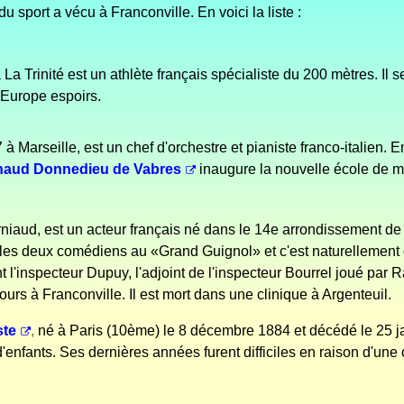
sport a vécu à Franconville. En voici la liste :
La Trinité est un athlète français spécialiste du 200 mètres. Il
'Europe espoirs.
 Marseille, est un chef d'orchestre et pianiste franco-italien. En
aud Donnedieu de Vabres
inaugure la nouvelle école de m
niaud, est un acteur français né dans le 14e arrondissement de 
es deux comédiens au «Grand Guignol» et c'est naturellement qu
t l'inspecteur Dupuy, l'adjoint de l'inspecteur Bourrel joué par
jours à Franconville. Il est mort dans une clinique à Argenteuil.
ste
,
né à Paris (10ème) le 8 décembre 1884 et décédé le 25 j
enfants. Ses dernières années furent difficiles en raison d'une c