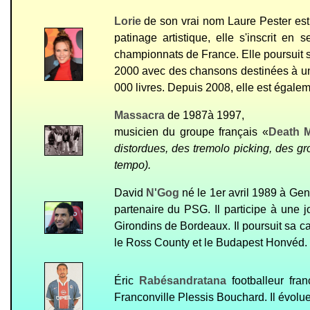
Lorie
de son vrai nom Laure Pester est
patinage artistique, elle s'inscrit en
championnats de France. Elle poursuit s
2000 avec des chansons destinées à un j
000 livres. Depuis 2008, elle est égalem
Massacra
de 1987à 1997,
musicien du groupe français «
Death M
distordues, des tremolo picking, des 
tempo).
David
N'Gog
né le 1er avril 1989 à Genn
partenaire du PSG. Il participe à une j
Girondins de Bordeaux. Il poursuit sa c
le Ross County et le Budapest Honvéd.
Éric
Rabésandratana
footballeur fra
Franconville Plessis Bouchard.
I
l évolu