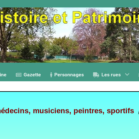
ine
Gazette
Personnages
Les rues
decins, musiciens, peintres, sportifs