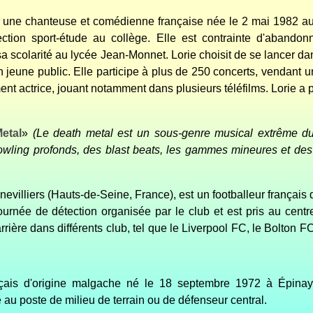
 une chanteuse et comédienne française née le 2 mai 1982 au 
 section sport-étude au collège. Elle est contrainte d'aband
a scolarité au lycée Jean-Monnet. Lorie choisit de se lancer d
eune public. Elle participe à plus de 250 concerts, vendant un
ent actrice, jouant notamment dans plusieurs téléfilms. Lorie a
etal
»
(Le death metal est un sous-genre musical extrême du
growling profonds, des blast beats, les gammes mineures et d
evilliers (Hauts-de-Seine, France), est un footballeur français q
ournée de détection organisée par le club et est pris au cent
arrière dans différents club, tel que le Liverpool FC, le Bolto
nçais d'origine malgache né le 18 septembre 1972 à Épina
e
au poste de milieu de terrain ou de défenseur central.