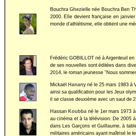
Bouchra
Ghezielle
née Bouchra Ben Tham
2000. Elle devient française en janvie
monde d'athlétisme, elle obtient une mé
Frédéric
GOBILLOT
né à Argenteuil en 
de ses nouvelles sont éditées dans divers
2014, le roman jeunesse "Nous sommes
Mickaël
Hanany
né le 25 mars 1983 à Vi
ainsi sa qualification pour les Jeux ol
il se classe deuxième avec un saut de 2
Hassan
Koubba
né le 1er mars 1973 à 
au cinéma et à la télévision. De 2005 à 
dans Les Garçons et Guillaume, à tabl
militaires américains ayant maîtrisé le te