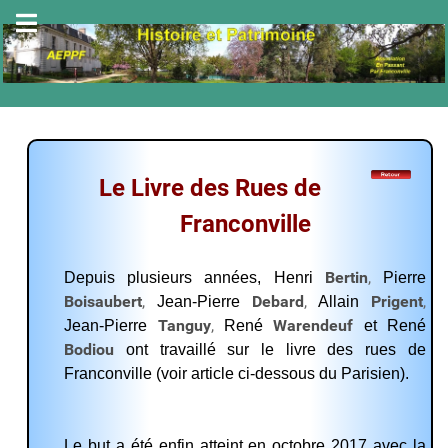
Le Livre des Rues de
Franconville
Bertin
,
Depuis plusieurs années, Henri
Pierre
Boisaubert
,
Debard
,
Prigent
,
Jean-Pierre
Allain
Tanguy
,
Warendeuf
Jean-Pierre
René
et René
Bodiou
ont travaillé sur le livre des rues de
Franconville (voir article ci-dessous du Parisien).
Le but a été enfin atteint en octobre 2017 avec la