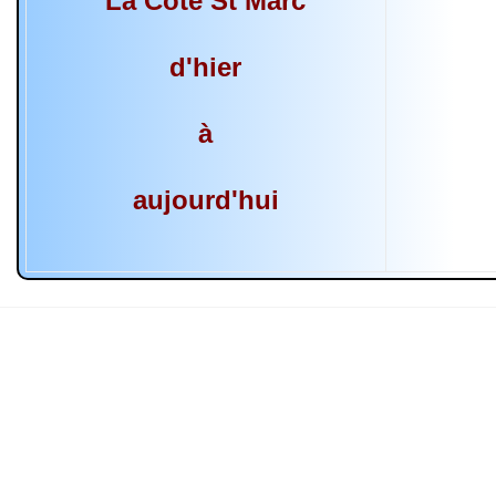
La Côte St Marc
d'hier
à
aujourd'hui