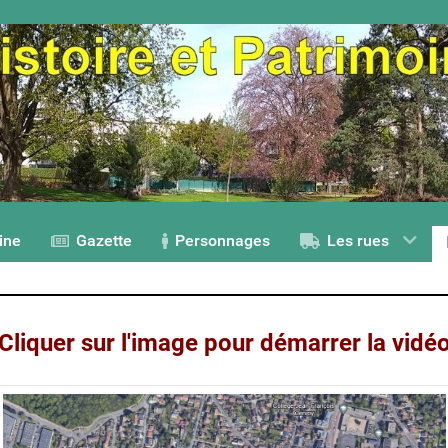
ine
Gazette
Personnages
Les rues
Cliquer sur l'image pour démarrer la vidé