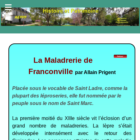
La Maladrerie de
Franconville
par Allain Prigent
Placée sous le vocable de Saint Ladre, comme la
plupart des léproseries, elle fut nommée par le
peuple sous le nom de Saint Marc.
La première moitié du XIIIe siècle vit l’éclosion d’un
grand nombre de maladreries. La lèpre s’était
développée intensément avec le retour des