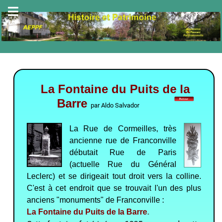
La Fontaine du Puits de la
Barre
par Aldo Salvador
La Rue de Cormeilles,
très
ancienne rue de Franconville
débutait Rue de Paris
(actuelle Rue du Général
Leclerc) et se dirigeait tout droit vers la colline.
C'est à cet endroit que se trouvait l'un des plus
anciens "monuments" de Franconville :
La Fontaine du Puits de la Barre
.