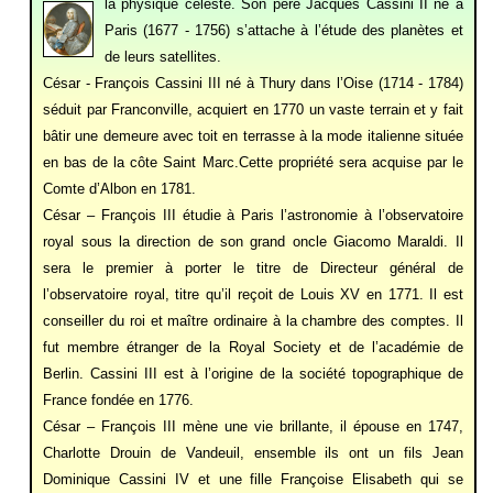
la physique céle
ste. Son père Jacques Cassini II né à
Paris (1677 - 1756) s’attache à l’étude des planètes et
de leurs satellites.
César - François Cassini III né à Thury dans l’Oise (1714 - 1784)
séduit par Franconville, acquiert en 1770 un vaste terrain et y fait
bâtir une demeure avec toit en terrasse à la mode italienne située
en bas de la côte Saint Marc.Cette propriété sera acquise par le
Comte d’Albon en 1781.
César – François III étudie à Paris l’astronomie à l’observatoire
royal sous la direction de son grand oncle Giacomo Maraldi. Il
sera le premier à porter le titre de Directeur général de
l’observatoire royal, titre qu’il reçoit de Louis XV en 1771. Il est
conseiller du roi et maître ordinaire à la chambre des comptes. Il
fut membre étranger de la Royal Society et de l’académie de
Berlin. Cassini III est à l’origine de la société topographique de
France fondée en 1776.
César – François III mène une vie brillante, il épouse en 1747,
Charlotte Drouin de Vandeuil, ensemble ils ont un fils Jean
Dominique Cassini IV et une fille Françoise Elisabeth qui se