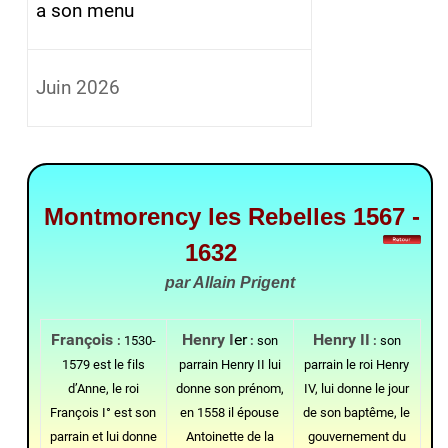
a son menu
Juin 2026
Montmorency les Rebelles 1567 -
1632
par Allain Prigent
François
Henry I
er
Henry II
:
1530-
:
son
:
son
1579 est le fils
parrain Henry II lui
parrain le roi Henry
d’Anne, le roi
donne son prénom,
IV, lui donne le jour
François I° est son
en 1558 il épouse
de son baptême, le
parrain et lui donne
Antoinette de la
gouvernement du