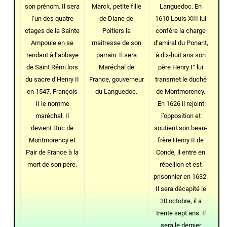
son prénom. Il sera
Marck, petite fille
Languedoc. En
l’un des quatre
de Diane de
1610 Louis XIII lui
otages de la Sainte
Poitiers la
confère la charge
Ampoule en se
maitresse de son
d’amiral du Ponant,
rendant à l’abbaye
parrain. Il sera
à dix-huit ans son
de Saint Rémi lors
Maréchal de
père Henry I° lui
du sacre d’Henry II
France, gouverneur
transmet le duché
en 1547. François
du Languedoc.
de Montmorency.
II le nomme
En 1626 il rejoint
maréchal. Il
l’opposition et
devient Duc de
soutient son beau-
Montmorency et
frère Henry II de
Pair de France à la
Condé, il entre en
mort de son père.
rébellion et est
prisonnier en 1632.
Il sera décapité le
30 octobre, il a
trente sept ans. Il
sera le dernier